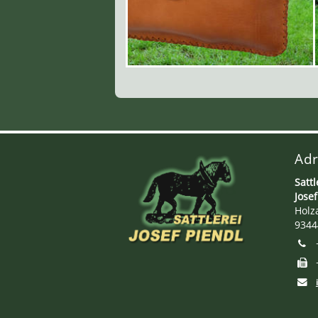
Adr
Sattl
Josef
Holz
9344