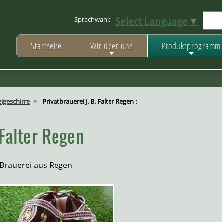
Select Language
▼
Sprachwahl:
Startseite
Wir über uns
Produktprogramm
+
+
igeschirre
>
Privatbrauerei J. B. Falter Regen :
 Falter Regen
 Brauerei aus Regen