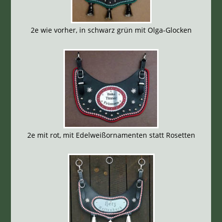
2e wie vorher, in schwarz grün mit Olga-Glocken
2e mit rot, mit Edelweißornamenten statt Rosetten